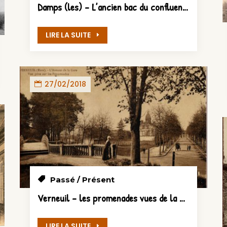
Damps (les) – L’ancien bac du confluent entre l’Eure et la Seine
LIRE LA SUITE
27/02/2018
Passé / Présent
Verneuil – les promenades vues de la passerelle du Rond-Point
LIRE LA SUITE