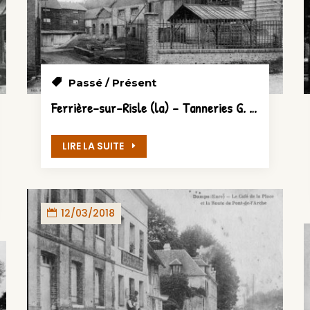
Passé / Présent
Ferrière-sur-Risle (la) – Tanneries G. ROUSSEL (route de Conches)
LIRE LA SUITE
12/03/2018