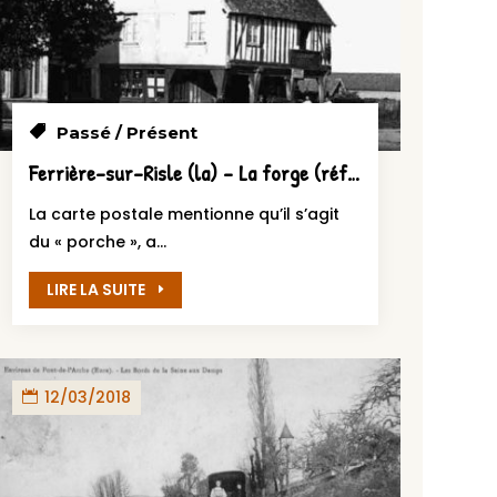
Passé / Présent
Ferrière-sur-Risle (la) – La forge (référencée par erreur comme étant « Le porche » ?)
La carte postale mentionne qu’il s’agit
du « porche », a...
LIRE LA SUITE
12/03/2018