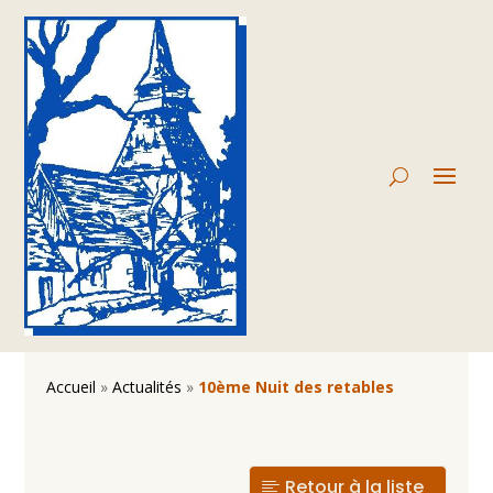
Accueil
»
Actualités
»
10ème Nuit des retables
Retour à la liste