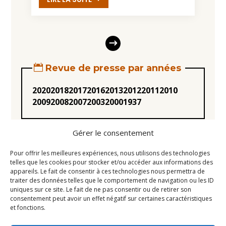
Revue de presse par années
2020
2018
2017
2016
2013
2012
2011
2010
2009
2008
2007
2003
2000
1937
Gérer le consentement
Pour offrir les meilleures expériences, nous utilisons des technologies
telles que les cookies pour stocker et/ou accéder aux informations des
appareils. Le fait de consentir à ces technologies nous permettra de
Statuts
traiter des données telles que le comportement de navigation ou les ID
uniques sur ce site. Le fait de ne pas consentir ou de retirer son
Règlement intérieur
consentement peut avoir un effet négatif sur certaines caractéristiques
Conseil d’Administration
et fonctions.
Mentions légales