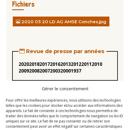
Fichiers
2020 03 20 LD AG AMSE Conches.jpg
Revue de presse par années
2020
2018
2017
2016
2013
2012
2011
2010
2009
2008
2007
2003
2000
1937
Gérer le consentement
Pour offrir les meilleures expériences, nous utilisons des technologies
telles que les cookies pour stocker et/ou accéder aux informations des
appareils. Le fait de consentir à ces technologies nous permettra de
Statuts
traiter des données telles que le comportement de navigation ou les ID
uniques sur ce site. Le fait de ne pas consentir ou de retirer son
Règlement intérieur
consentement peut avoir un effet négatif sur certaines caractéristiques