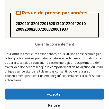
Revue de presse par années
2020
2018
2017
2016
2013
2012
2011
2010
2009
2008
2007
2003
2000
1937
Gérer le consentement
Pour offrir les meilleures expériences, nous utilisons des technologies
telles que les cookies pour stocker et/ou accéder aux informations des
appareils. Le fait de consentir à ces technologies nous permettra de
Statuts
traiter des données telles que le comportement de navigation ou les ID
uniques sur ce site. Le fait de ne pas consentir ou de retirer son
Règlement intérieur
consentement peut avoir un effet négatif sur certaines caractéristiques
Conseil d’Administration
et fonctions.
Mentions légales
Accepter
Liens utiles
Newsletter
Refuser