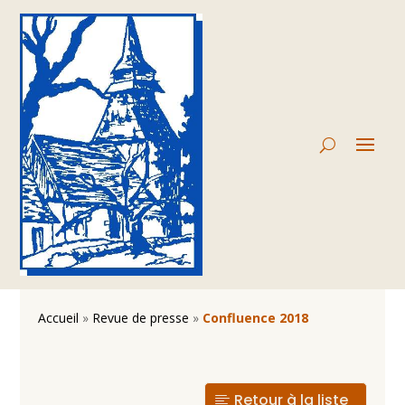
Accueil
»
Revue de presse
»
Confluence 2018
Retour à la liste