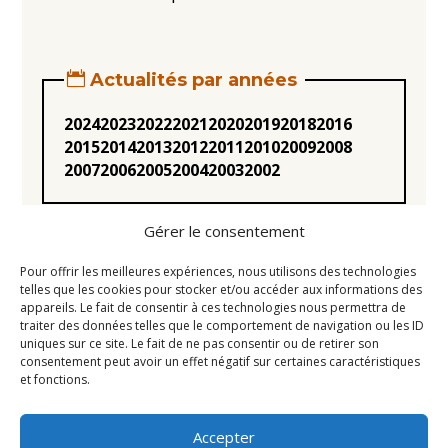
Actualités par années
2024
2023
2022
2021
2020
2019
2018
2016
2015
2014
2013
2012
2011
2010
2009
2008
2007
2006
2005
2004
2003
2002
Gérer le consentement
Pour offrir les meilleures expériences, nous utilisons des technologies
telles que les cookies pour stocker et/ou accéder aux informations des
appareils. Le fait de consentir à ces technologies nous permettra de
Statuts
traiter des données telles que le comportement de navigation ou les ID
uniques sur ce site. Le fait de ne pas consentir ou de retirer son
Règlement intérieur
consentement peut avoir un effet négatif sur certaines caractéristiques
Conseil d’Administration
et fonctions.
Mentions légales
Accepter
Liens utiles