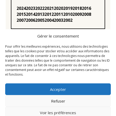
2024
2023
2022
2021
2020
2019
2018
2016
2015
2014
2013
2012
2011
2010
2009
2008
2007
2006
2005
2004
2003
2002
Gérer le consentement
Pour offrir les meilleures expériences, nous utilisons des technologies
telles que les cookies pour stocker et/ou accéder aux informations des
appareils. Le fait de consentir à ces technologies nous permettra de
Statuts
traiter des données telles que le comportement de navigation ou les ID
uniques sur ce site. Le fait de ne pas consentir ou de retirer son
Règlement intérieur
consentement peut avoir un effet négatif sur certaines caractéristiques
Conseil d’Administration
et fonctions.
Mentions légales
Accepter
Liens utiles
Newsletter
Refuser
Contact
Voir les préférences