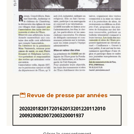
Revue de presse par années
2020
2018
2017
2016
2013
2012
2011
2010
2009
2008
2007
2003
2000
1937
Gérer le consentement