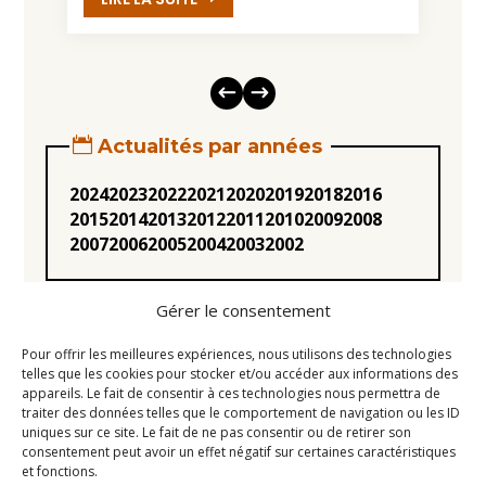
Actualités par années
2024
2023
2022
2021
2020
2019
2018
2016
2015
2014
2013
2012
2011
2010
2009
2008
2007
2006
2005
2004
2003
2002
Gérer le consentement
Pour offrir les meilleures expériences, nous utilisons des technologies
telles que les cookies pour stocker et/ou accéder aux informations des
appareils. Le fait de consentir à ces technologies nous permettra de
Statuts
traiter des données telles que le comportement de navigation ou les ID
uniques sur ce site. Le fait de ne pas consentir ou de retirer son
Règlement intérieur
consentement peut avoir un effet négatif sur certaines caractéristiques
Conseil d’Administration
et fonctions.