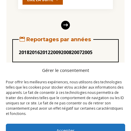
Reportages par années
2018
2016
2012
2009
2008
2007
2005
Gérer le consentement
Pour offrir les meilleures expériences, nous utilisons des technologies
telles que les cookies pour stocker et/ou accéder aux informations des
appareils. Le fait de consentir à ces technologies nous permettra de
Statuts
traiter des données telles que le comportement de navigation ou les ID
uniques sur ce site. Le fait de ne pas consentir ou de retirer son
Règlement intérieur
consentement peut avoir un effet négatif sur certaines caractéristiques
Conseil d’Administration
et fonctions.
Mentions légales
Accepter