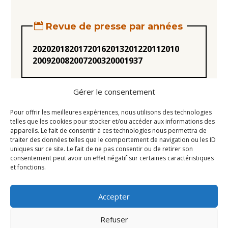
Revue de presse par années
2020
2018
2017
2016
2013
2012
2011
2010
2009
2008
2007
2003
2000
1937
Gérer le consentement
Pour offrir les meilleures expériences, nous utilisons des technologies
telles que les cookies pour stocker et/ou accéder aux informations des
appareils. Le fait de consentir à ces technologies nous permettra de
Statuts
traiter des données telles que le comportement de navigation ou les ID
uniques sur ce site. Le fait de ne pas consentir ou de retirer son
Règlement intérieur
consentement peut avoir un effet négatif sur certaines caractéristiques
Conseil d’Administration
et fonctions.
Mentions légales
Accepter
Liens utiles
Newsletter
Refuser
Contact