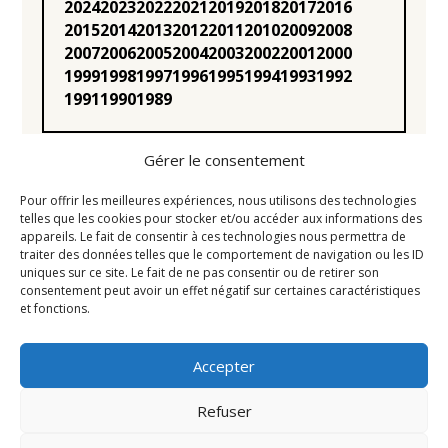
2024
2023
2022
2021
2019
2018
2017
2016
2015
2014
2013
2012
2011
2010
2009
2008
2007
2006
2005
2004
2003
2002
2001
2000
1999
1998
1997
1996
1995
1994
1993
1992
1991
1990
1989
Gérer le consentement
Pour offrir les meilleures expériences, nous utilisons des technologies
telles que les cookies pour stocker et/ou accéder aux informations des
appareils. Le fait de consentir à ces technologies nous permettra de
Statuts
traiter des données telles que le comportement de navigation ou les ID
uniques sur ce site. Le fait de ne pas consentir ou de retirer son
Règlement intérieur
consentement peut avoir un effet négatif sur certaines caractéristiques
Conseil d’Administration
et fonctions.
Mentions légales
Accepter
Liens utiles
Newsletter
Refuser
Contact