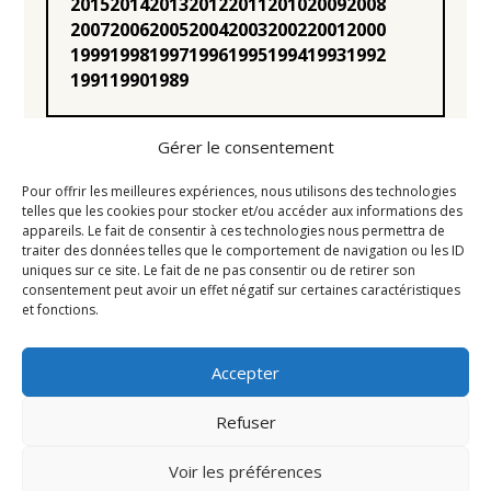
2015
2014
2013
2012
2011
2010
2009
2008
2007
2006
2005
2004
2003
2002
2001
2000
1999
1998
1997
1996
1995
1994
1993
1992
1991
1990
1989
Gérer le consentement
Pour offrir les meilleures expériences, nous utilisons des technologies
telles que les cookies pour stocker et/ou accéder aux informations des
appareils. Le fait de consentir à ces technologies nous permettra de
Statuts
traiter des données telles que le comportement de navigation ou les ID
uniques sur ce site. Le fait de ne pas consentir ou de retirer son
Règlement intérieur
consentement peut avoir un effet négatif sur certaines caractéristiques
Conseil d’Administration
et fonctions.
Mentions légales
Accepter
Liens utiles
Newsletter
Refuser
Contact
Voir les préférences