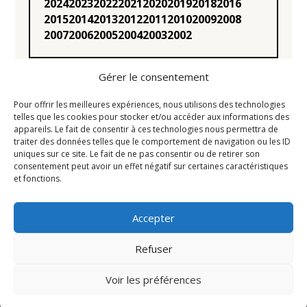
2024
2023
2022
2021
2020
2019
2018
2016
2015
2014
2013
2012
2011
2010
2009
2008
2007
2006
2005
2004
2003
2002
Gérer le consentement
Pour offrir les meilleures expériences, nous utilisons des technologies
telles que les cookies pour stocker et/ou accéder aux informations des
appareils. Le fait de consentir à ces technologies nous permettra de
Statuts
traiter des données telles que le comportement de navigation ou les ID
uniques sur ce site. Le fait de ne pas consentir ou de retirer son
Règlement intérieur
consentement peut avoir un effet négatif sur certaines caractéristiques
Conseil d’Administration
et fonctions.
Mentions légales
Accepter
Liens utiles
Newsletter
Refuser
Contact
Voir les préférences