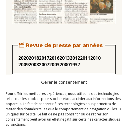
Revue de presse par années
2020
2018
2017
2016
2013
2012
2011
2010
2009
2008
2007
2003
2000
1937
Gérer le consentement
Pour offrir les meilleures expériences, nous utilisons des technologies
telles que les cookies pour stocker et/ou accéder aux informations des
appareils. Le fait de consentir à ces technologies nous permettra de
Statuts
traiter des données telles que le comportement de navigation ou les ID
uniques sur ce site. Le fait de ne pas consentir ou de retirer son
Règlement intérieur
consentement peut avoir un effet négatif sur certaines caractéristiques
Conseil d’Administration
et fonctions.