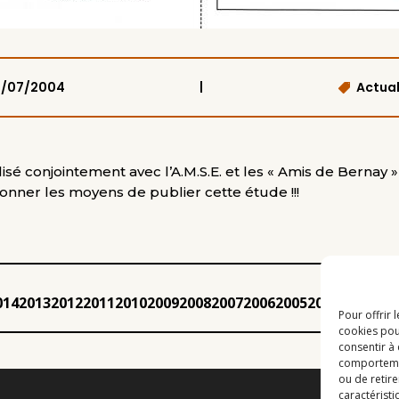
|
6/07/2004
Actual
sé conjointement avec l’A.M.S.E. et les « Amis de Bernay 
donner les moyens de publier cette étude !!!
014
2013
2012
2011
2010
2009
2008
2007
2006
2005
2004
2003
200
Pour offrir 
cookies pou
consentir à
comportement
ou de retire
caractéristi