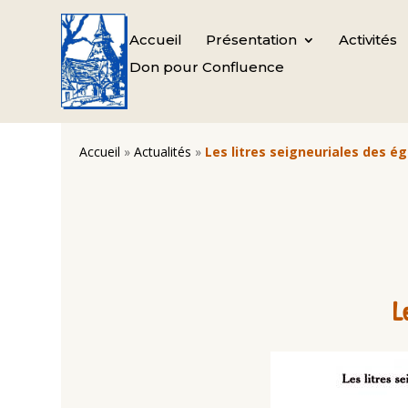
Accueil
Présentation
Activités
Don pour Confluence
Accueil
»
Actualités
»
Les litres seigneuriales des égl
L