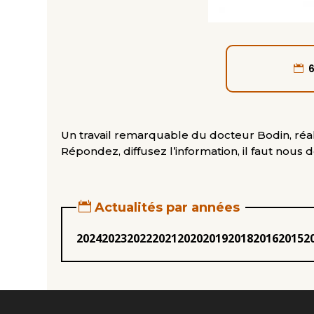
Un travail remarquable du docteur Bodin, réali
Répondez, diffusez l’information, il faut nous 
Actualités par années
2024
2023
2022
2021
2020
2019
2018
2016
2015
2