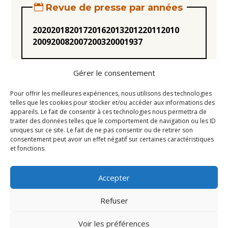
Revue de presse par années
2020
2018
2017
2016
2013
2012
2011
2010
2009
2008
2007
2003
2000
1937
Gérer le consentement
Pour offrir les meilleures expériences, nous utilisons des technologies
telles que les cookies pour stocker et/ou accéder aux informations des
appareils. Le fait de consentir à ces technologies nous permettra de
Statuts
traiter des données telles que le comportement de navigation ou les ID
uniques sur ce site. Le fait de ne pas consentir ou de retirer son
Règlement intérieur
consentement peut avoir un effet négatif sur certaines caractéristiques
Conseil d’Administration
et fonctions.
Mentions légales
Accepter
Liens utiles
Newsletter
Refuser
Contact
Voir les préférences