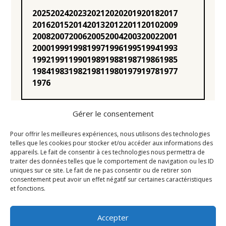
2025
2024
2023
2021
2020
2019
2018
2017
2016
2015
2014
2013
2012
2011
2010
2009
2008
2007
2006
2005
2004
2003
2002
2001
2000
1999
1998
1997
1996
1995
1994
1993
1992
1991
1990
1989
1988
1987
1986
1985
1984
1983
1982
1981
1980
1979
1978
1977
1976
Gérer le consentement
Pour offrir les meilleures expériences, nous utilisons des technologies
telles que les cookies pour stocker et/ou accéder aux informations des
appareils. Le fait de consentir à ces technologies nous permettra de
Statuts
traiter des données telles que le comportement de navigation ou les ID
uniques sur ce site. Le fait de ne pas consentir ou de retirer son
Règlement intérieur
consentement peut avoir un effet négatif sur certaines caractéristiques
Conseil d’Administration
et fonctions.
Mentions légales
Accepter
Liens utiles