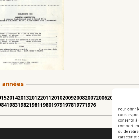
r années
015
2014
2013
2012
2011
2010
2009
2008
2007
2006
2005
2004
200
984
1983
1982
1981
1980
1979
1978
1977
1976
Pour offrir 
cookies pou
consentir à
comportement
ou de retire
caractéristi