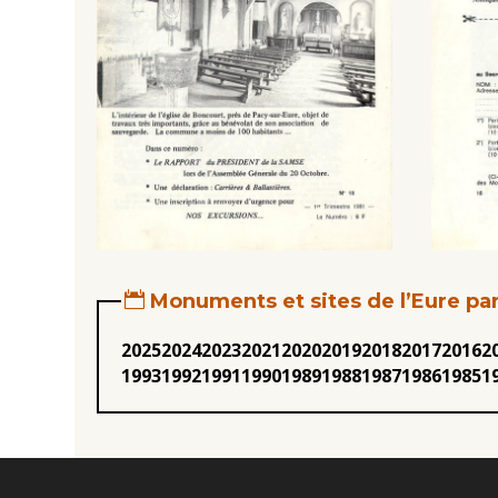
Monuments et sites de l’Eure pa
2025
2024
2023
2021
2020
2019
2018
2017
2016
2
1993
1992
1991
1990
1989
1988
1987
1986
1985
1