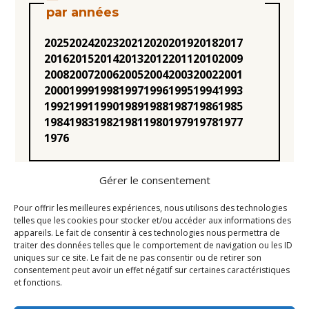
par années
2025
2024
2023
2021
2020
2019
2018
2017
2016
2015
2014
2013
2012
2011
2010
2009
2008
2007
2006
2005
2004
2003
2002
2001
2000
1999
1998
1997
1996
1995
1994
1993
1992
1991
1990
1989
1988
1987
1986
1985
1984
1983
1982
1981
1980
1979
1978
1977
1976
Gérer le consentement
Pour offrir les meilleures expériences, nous utilisons des technologies
telles que les cookies pour stocker et/ou accéder aux informations des
appareils. Le fait de consentir à ces technologies nous permettra de
Statuts
traiter des données telles que le comportement de navigation ou les ID
uniques sur ce site. Le fait de ne pas consentir ou de retirer son
Règlement intérieur
consentement peut avoir un effet négatif sur certaines caractéristiques
Conseil d’Administration
et fonctions.
Mentions légales