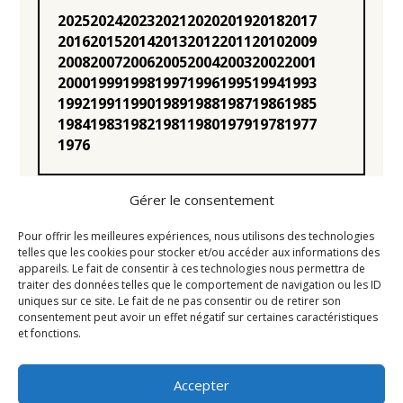
2025
2024
2023
2021
2020
2019
2018
2017
2016
2015
2014
2013
2012
2011
2010
2009
2008
2007
2006
2005
2004
2003
2002
2001
2000
1999
1998
1997
1996
1995
1994
1993
1992
1991
1990
1989
1988
1987
1986
1985
1984
1983
1982
1981
1980
1979
1978
1977
1976
Gérer le consentement
Pour offrir les meilleures expériences, nous utilisons des technologies
telles que les cookies pour stocker et/ou accéder aux informations des
appareils. Le fait de consentir à ces technologies nous permettra de
Statuts
traiter des données telles que le comportement de navigation ou les ID
uniques sur ce site. Le fait de ne pas consentir ou de retirer son
Règlement intérieur
consentement peut avoir un effet négatif sur certaines caractéristiques
Conseil d’Administration
et fonctions.
Mentions légales
Accepter
Liens utiles