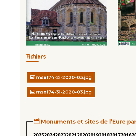
Fichiers
mse174-2i-2020-03.jpg
mse174-3i-2020-03.jpg
Monuments et sites de l’Eure pa
2025
2024
2023
2021
2020
2019
2018
2017
2016
2