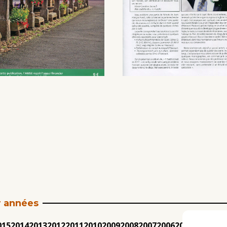
r années
015
2014
2013
2012
2011
2010
2009
2008
2007
2006
2005
2004
200