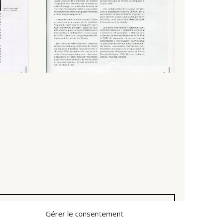
Gérer le consentement
3
2002
2001
2000
1999
1998
1997
1996
1995
1994