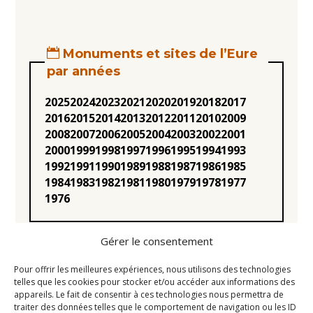
Monuments et sites de l’Eure
par années
2025
2024
2023
2021
2020
2019
2018
2017
2016
2015
2014
2013
2012
2011
2010
2009
2008
2007
2006
2005
2004
2003
2002
2001
2000
1999
1998
1997
1996
1995
1994
1993
1992
1991
1990
1989
1988
1987
1986
1985
1984
1983
1982
1981
1980
1979
1978
1977
1976
Gérer le consentement
Pour offrir les meilleures expériences, nous utilisons des technologies
telles que les cookies pour stocker et/ou accéder aux informations des
appareils. Le fait de consentir à ces technologies nous permettra de
Statuts
traiter des données telles que le comportement de navigation ou les ID