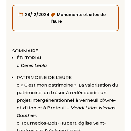
|
28/12/2024
Monuments et sites de
l'Eure
SOMMAIRE
ÉDITORIAL
o
Denis Lepla
PATRIMOINE DE L’EURE
o « C’est mon patrimoine ». La valorisation du
patrimoine, un trésor à redécouvrir : un
projet intergénérationnel à Verneuil d’Avre-
et-d’Iton et à Breteuil –
Mehdi Litim, Nicolas
Gauthier
.
o Tournedos-Bois-Hubert, église Saint-
Leufroy par
Stéphane Levert
.