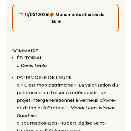
|
11/03/2025
Monuments et sites de
l'Eure
SOMMAIRE
ÉDITORIAL
o
Denis Lepla
PATRIMOINE DE L’EURE
o « C’est mon patrimoine ». La valorisation du
patrimoine, un trésor à redécouvrir : un
projet intergénérationnel à Verneuil d’Avre-
et-d’Iton et à Breteuil –
Mehdi Litim, Nicolas
Gauthier
.
o Tournedos-Bois-Hubert, église Saint-
Leufroy par
Stéphane Levert
.