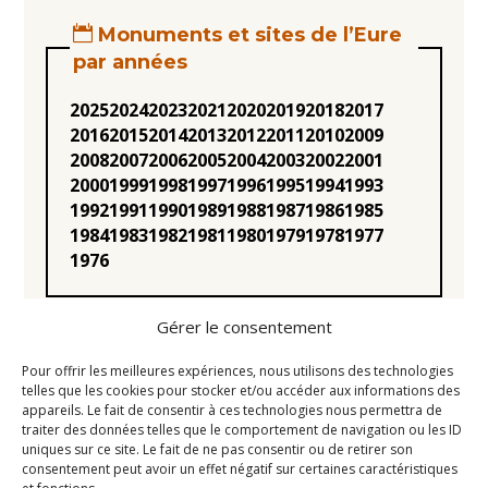
Monuments et sites de l’Eure
par années
2025
2024
2023
2021
2020
2019
2018
2017
2016
2015
2014
2013
2012
2011
2010
2009
2008
2007
2006
2005
2004
2003
2002
2001
2000
1999
1998
1997
1996
1995
1994
1993
1992
1991
1990
1989
1988
1987
1986
1985
1984
1983
1982
1981
1980
1979
1978
1977
1976
Gérer le consentement
Pour offrir les meilleures expériences, nous utilisons des technologies
telles que les cookies pour stocker et/ou accéder aux informations des
appareils. Le fait de consentir à ces technologies nous permettra de
Statuts
traiter des données telles que le comportement de navigation ou les ID
uniques sur ce site. Le fait de ne pas consentir ou de retirer son
Règlement intérieur
consentement peut avoir un effet négatif sur certaines caractéristiques