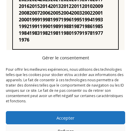
2016
2015
2014
2013
2012
2011
2010
2009
2008
2007
2006
2005
2004
2003
2002
2001
2000
1999
1998
1997
1996
1995
1994
1993
1992
1991
1990
1989
1988
1987
1986
1985
1984
1983
1982
1981
1980
1979
1978
1977
1976
Gérer le consentement
Pour offrir les meilleures expériences, nous utilisons des technologies
telles que les cookies pour stocker et/ou accéder aux informations des
appareils. Le fait de consentir à ces technologies nous permettra de
Statuts
traiter des données telles que le comportement de navigation ou les ID
uniques sur ce site. Le fait de ne pas consentir ou de retirer son
Règlement intérieur
consentement peut avoir un effet négatif sur certaines caractéristiques
Conseil d’Administration
et fonctions.
Mentions légales
Accepter
Liens utiles
Newsletter
Refuser