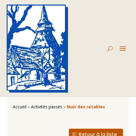
Accueil
»
Activités passés
»
Nuit des retables
Retour à la liste