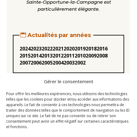
Sainte-Opportune-la-Campagne est
particulièrement élégante.
Actualités par années
2024
2023
2022
2021
2020
2019
2018
2016
2015
2014
2013
2012
2011
2010
2009
2008
2007
2006
2005
2004
2003
2002
Gérer le consentement
Pour offrir les meilleures expériences, nous utilisons des technologies
telles que les cookies pour stocker et/ou accéder aux informations des
appareils. Le fait de consentir à ces technologies nous permettra de
Statuts
traiter des données telles que le comportement de navigation ou les ID
uniques sur ce site. Le fait de ne pas consentir ou de retirer son
Règlement intérieur
consentement peut avoir un effet négatif sur certaines caractéristiques
Conseil d’Administration
et fonctions.
Mentions légales