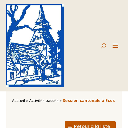
Accueil
»
Activités passés
»
Session cantonale à Ecos
Retour à la liste