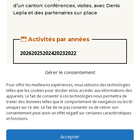
d’un canton: conférences, visites, avec Denis
Lepla et des partenaires sur place
Activités par années
2026
2025
2024
2023
2022
Gérer le consentement
Pour offrir les meilleures expériences, nous utilisons des technologies
telles que les cookies pour stocker et/ou accéder aux informations des
appareils. Le fait de consentir à ces technologies nous permettra de
Statuts
traiter des données telles que le comportement de navigation ou les ID
uniques sur ce site. Le fait de ne pas consentir ou de retirer son
Règlement intérieur
consentement peut avoir un effet négatif sur certaines caractéristiques
Conseil d’Administration
et fonctions.
Mentions légales
Accepter
Liens utiles