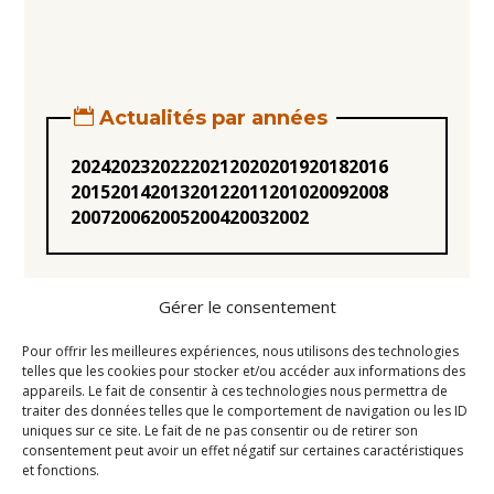
Actualités par années
2024
2023
2022
2021
2020
2019
2018
2016
2015
2014
2013
2012
2011
2010
2009
2008
2007
2006
2005
2004
2003
2002
Gérer le consentement
Pour offrir les meilleures expériences, nous utilisons des technologies
telles que les cookies pour stocker et/ou accéder aux informations des
appareils. Le fait de consentir à ces technologies nous permettra de
Statuts
traiter des données telles que le comportement de navigation ou les ID
uniques sur ce site. Le fait de ne pas consentir ou de retirer son
Règlement intérieur
consentement peut avoir un effet négatif sur certaines caractéristiques
Conseil d’Administration
et fonctions.