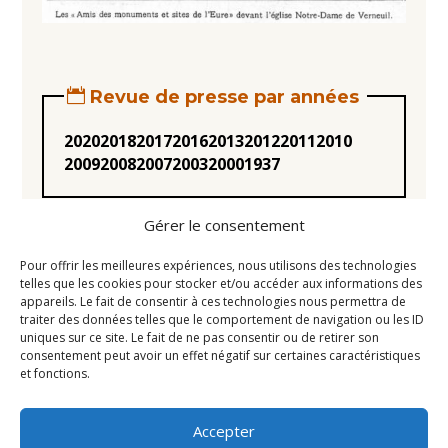
Revue de presse par années
2020
2018
2017
2016
2013
2012
2011
2010
2009
2008
2007
2003
2000
1937
Gérer le consentement
Pour offrir les meilleures expériences, nous utilisons des technologies
telles que les cookies pour stocker et/ou accéder aux informations des
appareils. Le fait de consentir à ces technologies nous permettra de
Statuts
traiter des données telles que le comportement de navigation ou les ID
uniques sur ce site. Le fait de ne pas consentir ou de retirer son
Règlement intérieur
consentement peut avoir un effet négatif sur certaines caractéristiques
Conseil d’Administration
et fonctions.
Mentions légales
Accepter
Liens utiles