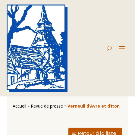
Accueil
»
Revue de presse
»
Verneuil d’Avre et d’Iton
Retour à la liste