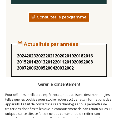
Consulter le programme
Actualités par années
2024
2023
2022
2021
2020
2019
2018
2016
2015
2014
2013
2012
2011
2010
2009
2008
2007
2006
2005
2004
2003
2002
Gérer le consentement
Pour offrir les meilleures expériences, nous utilisons des technologies
telles que les cookies pour stocker et/ou accéder aux informations des
appareils. Le fait de consentir à ces technologies nous permettra de
Statuts
traiter des données telles que le comportement de navigation ou les ID
uniques sur ce site. Le fait de ne pas consentir ou de retirer son
Règlement intérieur