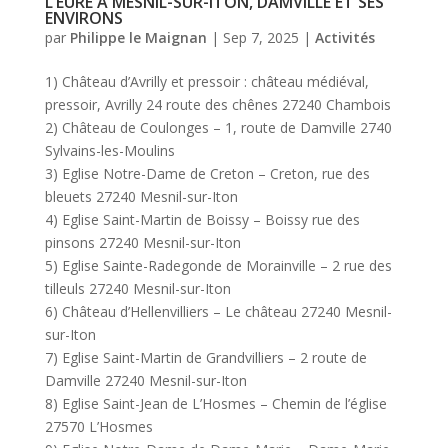
L’EURE A MESNIL-SUR-ITON, DAMVILLE ET SES
ENVIRONS
par
Philippe le Maignan
|
Sep 7, 2025
|
Activités
1) Château d’Avrilly et pressoir : château médiéval,
pressoir, Avrilly 24 route des chênes 27240 Chambois
2) Château de Coulonges – 1, route de Damville 2740
Sylvains-les-Moulins
3) Eglise Notre-Dame de Creton – Creton, rue des
bleuets 27240 Mesnil-sur-Iton
4) Eglise Saint-Martin de Boissy – Boissy rue des
pinsons 27240 Mesnil-sur-Iton
5) Eglise Sainte-Radegonde de Morainville – 2 rue des
tilleuls 27240 Mesnil-sur-Iton
6) Château d’Hellenvilliers – Le château 27240 Mesnil-
sur-Iton
7) Eglise Saint-Martin de Grandvilliers – 2 route de
Damville 27240 Mesnil-sur-Iton
8) Eglise Saint-Jean de L’Hosmes – Chemin de l’église
27570 L’Hosmes