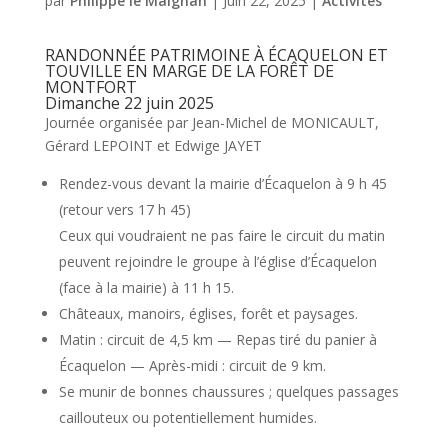
par
Philippe le Maignan
|
Juin 22, 2025
|
Activités
RANDONNÉE PATRIMOINE À ÉCAQUELON ET
TOUVILLE EN MARGE DE LA FORÊT DE
MONTFORT
Dimanche 22 juin 2025
Journée organisée par Jean-Michel de MONICAULT,
Gérard LEPOINT et Edwige JAYET
Rendez-vous devant la mairie d’Écaquelon à 9 h 45
(retour vers 17 h 45)
Ceux qui voudraient ne pas faire le circuit du matin
peuvent rejoindre le groupe à l’église d’Écaquelon
(face à la mairie) à 11 h 15.
Châteaux, manoirs, églises, forêt et paysages.
Matin : circuit de 4,5 km — Repas tiré du panier à
Écaquelon — Après-midi : circuit de 9 km.
Se munir de bonnes chaussures ; quelques passages
caillouteux ou potentiellement humides.