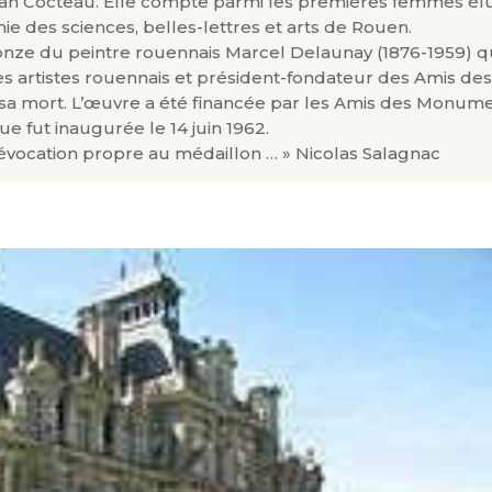
Jean Cocteau. Elle compte parmi les premières femmes él
des sciences, belles-lettres et arts de Rouen.
n bronze du peintre rouennais Marcel Delaunay (1876-1959) q
es artistes rouennais et président-fondateur des Amis de
 sa mort. L’œuvre a été financée par les Amis des Monum
ue fut inaugurée le 14 juin 1962.
’évocation propre au médaillon … » Nicolas Salagnac