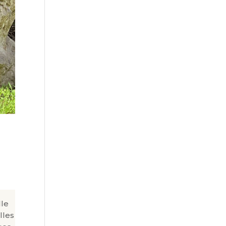
lle
lles