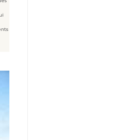
ues
ui
s
ents