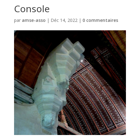
Console
par
amse-asso
|
Déc 14, 2022
|
0 commentaires