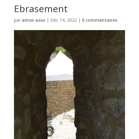
Ebrasement
par
amse-asso
|
Déc 14, 2022
|
0 commentaires