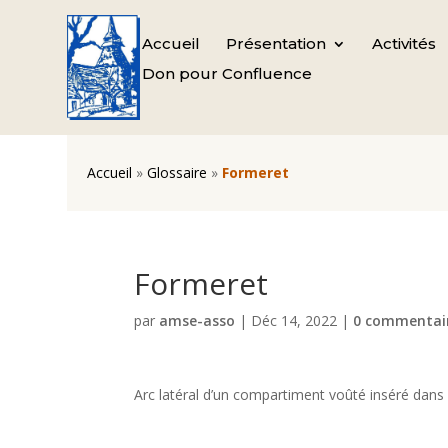
Accueil
Présentation
Activités
Don pour Confluence
Accueil
»
Glossaire
»
Formeret
Formeret
par
amse-asso
|
Déc 14, 2022
|
0 commentai
Arc latéral d’un compartiment voûté inséré dans