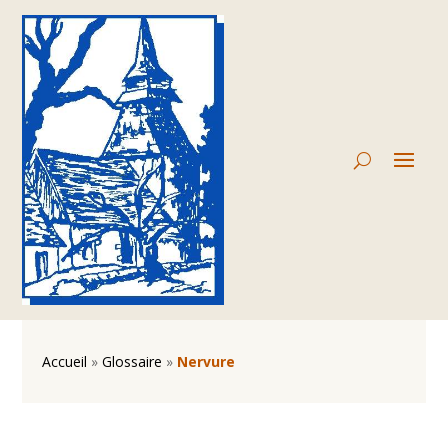
Accueil
»
Glossaire
»
Nervure